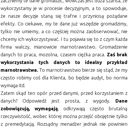
zaczniemy te dane gromadzić, wówczas jest duża szansa, że
wykorzystamy je w procesie decyzyjnym, a to spowoduje,
że nasze decyzje staną się trafne i przyniosą pożądane
efekty. Co ciekawe, my te dane już wszędzie gromadzimy,
tylko nie umiemy, a co częściej można zaobserwować, nie
chcemy ich wykorzystywać. I tu pojawia się to z czym każda
firma walczy, mianowicie marnotrawstwo. Gromadzenie
danych to praca, mozolna, czasem ciężka praca.
Zaś brak
wykorzystania tych danych to idealny przykład
marnotrawstwa.
To marnotrawstwo bierze się stąd, że my
często robimy coś dla Klienta, bo będzie audyt, bo norma
wymaga itd.
Zatem skąd ten opór przed danymi, przed korzystaniem z
danych? Odpowiedź jest prosta, z wygody.
Dane
zobowiązują, wymagają
, odkrywają często brutalną
rzeczywistość, wobec której można przejść obojętnie tylko
z premedytacją. Rozsądny menadżer jednak nie powinien