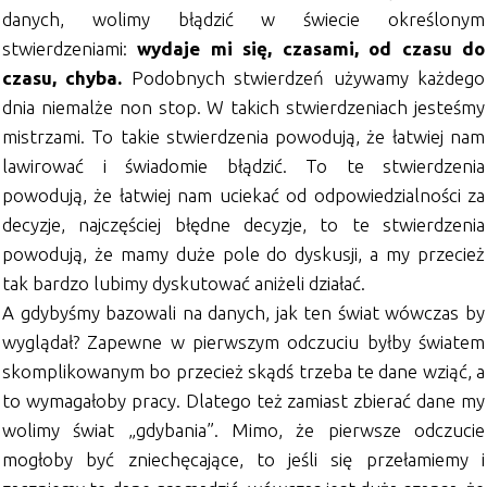
danych, wolimy błądzić w świecie określonym
stwierdzeniami:
wydaje mi się, czasami, od czasu do
czasu, chyba.
Podobnych stwierdzeń używamy każdego
dnia niemalże non stop. W takich stwierdzeniach jesteśmy
mistrzami. To takie stwierdzenia powodują, że łatwiej nam
lawirować i świadomie błądzić. To te stwierdzenia
powodują, że łatwiej nam uciekać od odpowiedzialności za
decyzje, najczęściej błędne decyzje, to te stwierdzenia
powodują, że mamy duże pole do dyskusji, a my przecież
tak bardzo lubimy dyskutować aniżeli działać.
A gdybyśmy bazowali na danych, jak ten świat wówczas by
wyglądał? Zapewne w pierwszym odczuciu byłby światem
skomplikowanym bo przecież skądś trzeba te dane wziąć, a
to wymagałoby pracy. Dlatego też zamiast zbierać dane my
wolimy świat „gdybania”. Mimo, że pierwsze odczucie
mogłoby być zniechęcające, to jeśli się przełamiemy i