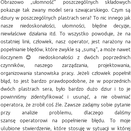
Obrazowo „ułomność” poszczególnych składowych
pokazuje tak zwany model sera szwajcarskiego. Czym są
dziury w poszczególnych plastrach sera? To nic innego jak
nasze niedoskonałości, ułomności, błędne decyzje,
niewłaściwe działania itd. To wszystko powoduje, że na
ostatniej linii, człowiek, nasz operator, jest narażony na
popełnianie błędów, które zwykle są „sumą”, a może nawet
iloczynem😊 niedoskonałości z dwóch poprzednich
czynników, naszego zarządzania, projektowania,
organizowania stanowiska pracy. Jeżeli człowiek popełnił
błąd, to jest bardzo prawdopodobne, że w poprzednich
dwóch plastrach sera, było bardzo dużo dziur i to je
powinniśmy zidentyfikować i usunąć, a nie obwiniać
operatora, że zrobił coś źle. Zawsze zadajmy sobie pytanie
przy analizie problemu, dlaczego daliśmy
szansę operatorowi na popełnienie błędu. To moje
ulubione stwierdzenie, które stosuję w sytuacji w której